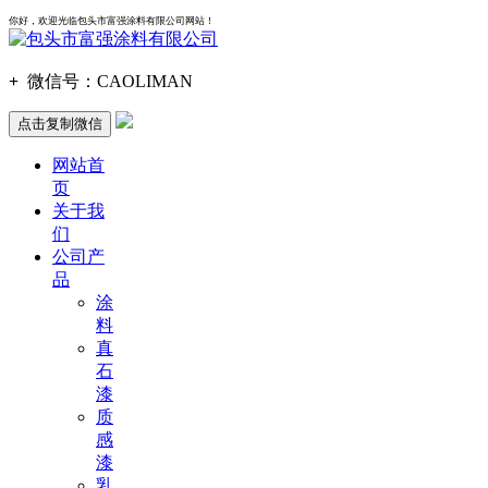
你好，欢迎光临包头市富强涂料有限公司网站！
+
微信号：
CAOLIMAN
点击复制微信
网站首
页
关于我
们
公司产
品
涂
料
真
石
漆
质
感
漆
乳