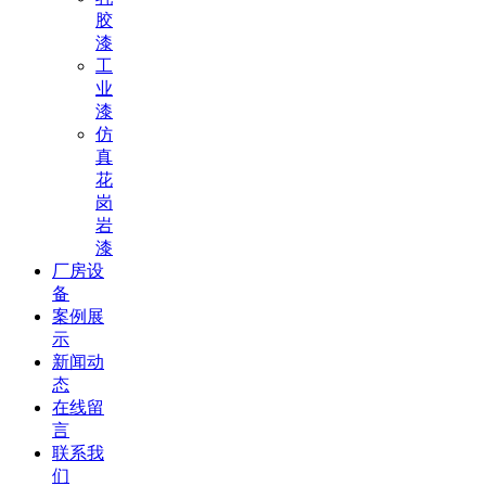
胶
漆
工
业
漆
仿
真
花
岗
岩
漆
厂房设
备
案例展
示
新闻动
态
在线留
言
联系我
们