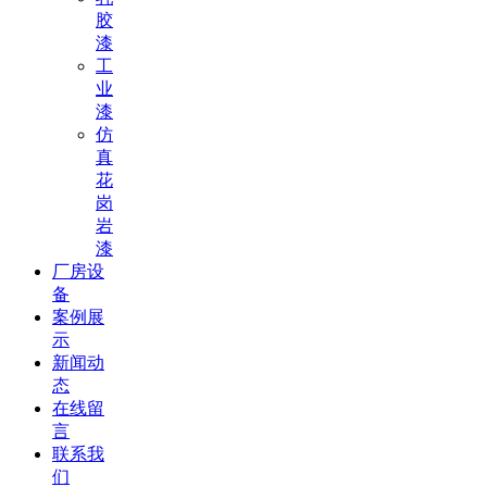
胶
漆
工
业
漆
仿
真
花
岗
岩
漆
厂房设
备
案例展
示
新闻动
态
在线留
言
联系我
们