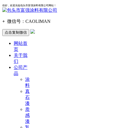
你好，欢迎光临包头市富强涂料有限公司网站！
+
微信号：
CAOLIMAN
点击复制微信
网站首
页
关于我
们
公司产
品
涂
料
真
石
漆
质
感
漆
乳