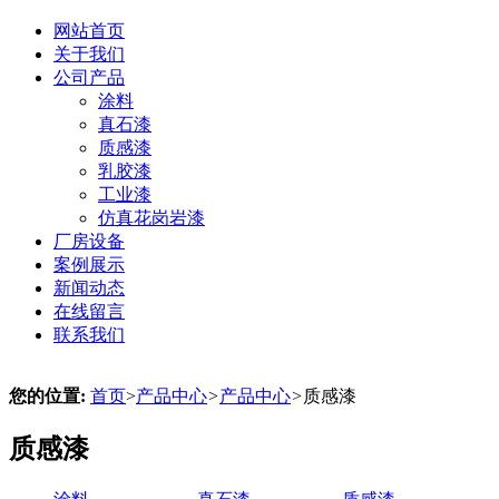
网站首页
关于我们
公司产品
涂料
真石漆
质感漆
乳胶漆
工业漆
仿真花岗岩漆
厂房设备
案例展示
新闻动态
在线留言
联系我们
您的位置:
首页
>
产品中心
>
产品中心
>
质感漆
质感漆