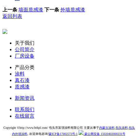
上一条
墙面质感漆
下一条
外墙质感漆
返回列表
关于我们
公司简介
厂房设备
产品分类
涂料
真石漆
质感漆
新闻资讯
联系我们
在线留言
Copyright ©http://www.btfqtl.com/ 包头市富强涂料有限公司 主要从事于
内蒙古涂料
,
包头涂料
,
包头
内外墙涂料
, 欢迎来电咨询!
蒙ICP备17002573号-1
蒙公网安备 15020402000231号