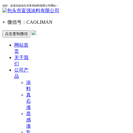
你好，欢迎光临包头市富强涂料有限公司网站！
+
微信号：
CAOLIMAN
点击复制微信
网站首
页
关于我
们
公司产
品
涂
料
真
石
漆
质
感
漆
乳