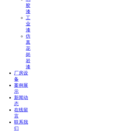
胶
漆
工
业
漆
仿
真
花
岗
岩
漆
厂房设
备
案例展
示
新闻动
态
在线留
言
联系我
们